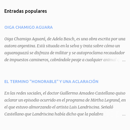
m
Entradas populares
e
n
OIGA CHAMIGO AGUARA
t
a
Oiga Chamigo Aguará, de Adela Basch, es una obra escrita por una
autora argentina. Està situada en la selva y trata sobre cómo un
r
aguaraguazú se disfraza de militar y se autoproclama recaudador
i
de impuestos camineros, cobrándole peaje a cualquier animal que
o
pretenda circular por ahí. En primera instancia aparece Teteu, el
s
tero, quien cede a pagar dicho impuesto por el miedo que el
aguará le provoca. De igual manera pasa con Tatú, el armadillo.
EL TERMINO "HONORABLE" Y UNA ACLARACIÓN
Pero el tercer personaje, Mboí, la víbora, logra burlar la autoridad
En las redes sociales, el doctor Guillermo Amadeo Castellano quiso
del aguará y pasa sin pagar. Por último, Tui, la cotorra, deja
aclarar un episodio ocurrido en el programa de Mirtha Legrand, en
expuesta la mentira del aguará y arenga a los otros tres
el que estuvo almorzando el artista Luis Landriscina. Señaló
personajes a unirse para enfrentarlo. Finalmente, terminan por
Castellano que Landriscina había dicho que la palabra
quitarle el disfraz de militar, y el aguará huye despavorido al verse
"honorable" -por Honorable Cámara de Diputados, Honorable
perdido. La pieza se llevará a escena los sábados 7 y 14 de junio y el
Senado, etcétera- derivaba de ad honorem "porque se prestaba un
domingo 8 a las 17, con el elenco de Baobabs. Sin duda se trata de