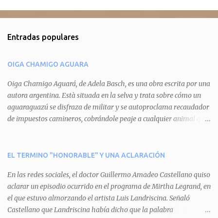
C
o
m
Entradas populares
e
n
OIGA CHAMIGO AGUARA
t
a
Oiga Chamigo Aguará, de Adela Basch, es una obra escrita por una
autora argentina. Està situada en la selva y trata sobre cómo un
r
aguaraguazú se disfraza de militar y se autoproclama recaudador
i
de impuestos camineros, cobrándole peaje a cualquier animal que
o
pretenda circular por ahí. En primera instancia aparece Teteu, el
s
tero, quien cede a pagar dicho impuesto por el miedo que el
aguará le provoca. De igual manera pasa con Tatú, el armadillo.
EL TERMINO "HONORABLE" Y UNA ACLARACIÓN
Pero el tercer personaje, Mboí, la víbora, logra burlar la autoridad
En las redes sociales, el doctor Guillermo Amadeo Castellano quiso
del aguará y pasa sin pagar. Por último, Tui, la cotorra, deja
aclarar un episodio ocurrido en el programa de Mirtha Legrand, en
expuesta la mentira del aguará y arenga a los otros tres
el que estuvo almorzando el artista Luis Landriscina. Señaló
personajes a unirse para enfrentarlo. Finalmente, terminan por
Castellano que Landriscina había dicho que la palabra
quitarle el disfraz de militar, y el aguará huye despavorido al verse