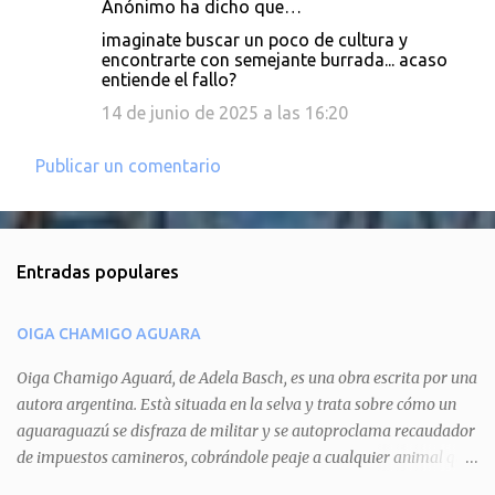
Anónimo ha dicho que…
C
imaginate buscar un poco de cultura y
o
encontrarte con semejante burrada... acaso
entiende el fallo?
m
e
14 de junio de 2025 a las 16:20
n
Publicar un comentario
t
a
r
i
Entradas populares
o
s
OIGA CHAMIGO AGUARA
Oiga Chamigo Aguará, de Adela Basch, es una obra escrita por una
autora argentina. Està situada en la selva y trata sobre cómo un
aguaraguazú se disfraza de militar y se autoproclama recaudador
de impuestos camineros, cobrándole peaje a cualquier animal que
pretenda circular por ahí. En primera instancia aparece Teteu, el