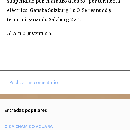
suspendido por el árbitro a los 53´ por tormenta
eléctrica. Ganaba Salzburg 1 a 0. Se reanudó y
terminó ganando Salzburg 2 a 1.
Al Ain 0, Juventus 5.
Publicar un comentario
C
o
m
Entradas populares
e
n
OIGA CHAMIGO AGUARA
t