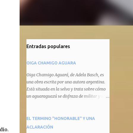
Entradas populares
OIGA CHAMIGO AGUARA
Oiga Chamigo Aguará, de Adela Basch, es
una obra escrita por una autora argentina.
Està situada en la selva y trata sobre cómo
un aguaraguazú se disfraza de militar y se
autoproclama recaudador de impuestos
camineros, cobrándole peaje a cualquier
animal que pretenda circular por ahí. En
EL TERMINO "HONORABLE" Y UNA
primera instancia aparece Teteu, el tero,
ACLARACIÓN
dio.
quien cede a pagar dicho impuesto por el