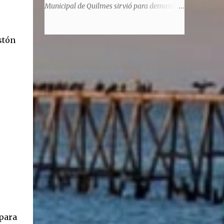
significaba de ninguna manera que era ad
Municipal de Quilmes sirvió para demostrar
honorem, es decir, solo por el honor y no
la enorme capacidad de un actor de
remunerativo. Algunos no cobraban
convertirse en un relator de la historia de
estipendio -depende el cargo- pero tenían
stón
tantos inmigrantes que llegaron a la
importantísimos beneficios económicos".
Argentina para hacer la América. La
Siguie diciendo Castellano: "Los ...
historia, escrita por el propio protagonista y
Julio Molina -a la sazón director de la
pieza-, va contando la vida del Galego, que
llegó al país y que trabajando fue quemando
etapas, esforzándose a puro pulmón. Pero
también está lo vivido en su España natal,
con el tema de la guerra civil que sufrió la
familia y tuvo la grieta que instaló el
generalisimo Franco con una enorme cuota
de torturas, persecución, secuestros,
prisiones. El dolor vivido en carne propia y
trasladado a la piel, para contar todo lo
padecido. El relato tiene morriña, saudades,
 para
el canto a Galicia, tierra de los padres y