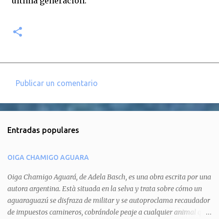
última generación.
Publicar un comentario
C
o
m
Entradas populares
e
n
OIGA CHAMIGO AGUARA
t
a
Oiga Chamigo Aguará, de Adela Basch, es una obra escrita por una
autora argentina. Està situada en la selva y trata sobre cómo un
r
aguaraguazú se disfraza de militar y se autoproclama recaudador
i
de impuestos camineros, cobrándole peaje a cualquier animal que
o