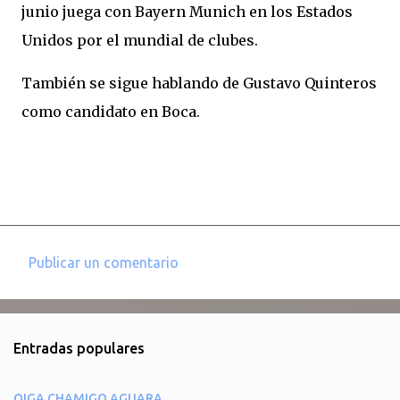
junio juega con Bayern Munich en los Estados
Unidos por el mundial de clubes.
También se sigue hablando de Gustavo Quinteros
como candidato en Boca.
Publicar un comentario
C
o
m
Entradas populares
e
n
OIGA CHAMIGO AGUARA