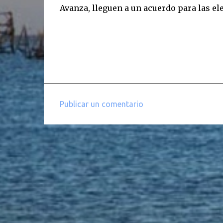
Avanza, lleguen a un acuerdo para las ele
Publicar un comentario
C
o
m
e
n
t
a
r