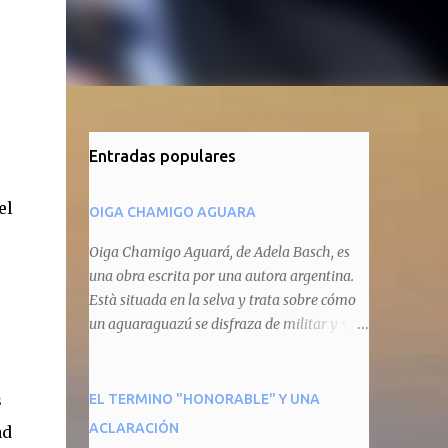
Entradas populares
el
OIGA CHAMIGO AGUARA
Oiga Chamigo Aguará, de Adela Basch, es
una obra escrita por una autora argentina.
Està situada en la selva y trata sobre cómo
un aguaraguazú se disfraza de militar y se
autoproclama recaudador de impuestos
camineros, cobrándole peaje a cualquier
animal que pretenda circular por ahí. En
s
EL TERMINO "HONORABLE" Y UNA
primera instancia aparece Teteu, el tero,
ACLARACIÓN
ad
quien cede a pagar dicho impuesto por el