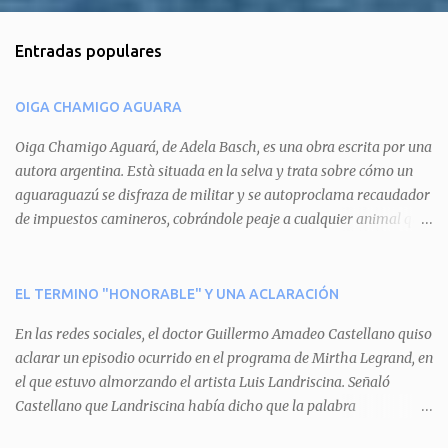
o
m
Entradas populares
e
n
OIGA CHAMIGO AGUARA
t
a
Oiga Chamigo Aguará, de Adela Basch, es una obra escrita por una
autora argentina. Està situada en la selva y trata sobre cómo un
r
aguaraguazú se disfraza de militar y se autoproclama recaudador
i
de impuestos camineros, cobrándole peaje a cualquier animal que
o
pretenda circular por ahí. En primera instancia aparece Teteu, el
s
tero, quien cede a pagar dicho impuesto por el miedo que el
aguará le provoca. De igual manera pasa con Tatú, el armadillo.
EL TERMINO "HONORABLE" Y UNA ACLARACIÓN
Pero el tercer personaje, Mboí, la víbora, logra burlar la autoridad
En las redes sociales, el doctor Guillermo Amadeo Castellano quiso
del aguará y pasa sin pagar. Por último, Tui, la cotorra, deja
aclarar un episodio ocurrido en el programa de Mirtha Legrand, en
expuesta la mentira del aguará y arenga a los otros tres
el que estuvo almorzando el artista Luis Landriscina. Señaló
personajes a unirse para enfrentarlo. Finalmente, terminan por
Castellano que Landriscina había dicho que la palabra
quitarle el disfraz de militar, y el aguará huye despavorido al verse
"honorable" -por Honorable Cámara de Diputados, Honorable
perdido. La pieza se llevará a escena los sábados 7 y 14 de junio y el