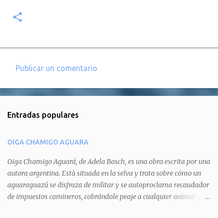
Publicar un comentario
C
o
m
Entradas populares
e
n
OIGA CHAMIGO AGUARA
t
a
Oiga Chamigo Aguará, de Adela Basch, es una obra escrita por una
autora argentina. Està situada en la selva y trata sobre cómo un
r
aguaraguazú se disfraza de militar y se autoproclama recaudador
i
de impuestos camineros, cobrándole peaje a cualquier animal que
o
pretenda circular por ahí. En primera instancia aparece Teteu, el
s