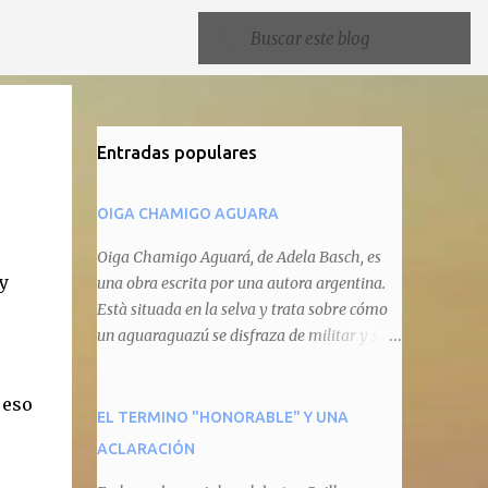
Entradas populares
OIGA CHAMIGO AGUARA
Oiga Chamigo Aguará, de Adela Basch, es
y
una obra escrita por una autora argentina.
Està situada en la selva y trata sobre cómo
un aguaraguazú se disfraza de militar y se
autoproclama recaudador de impuestos
camineros, cobrándole peaje a cualquier
 eso
animal que pretenda circular por ahí. En
EL TERMINO "HONORABLE" Y UNA
primera instancia aparece Teteu, el tero,
ACLARACIÓN
quien cede a pagar dicho impuesto por el