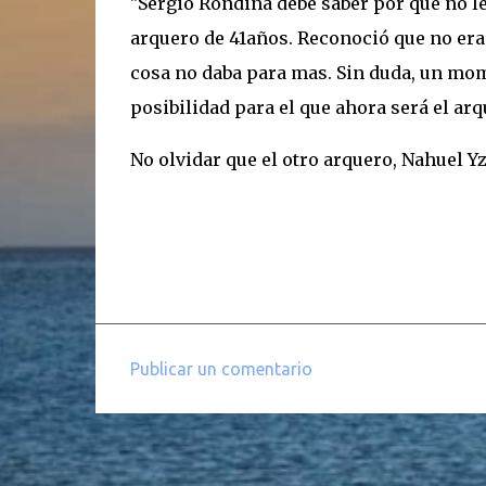
"Sergio Rondina debe saber por qué no le
arquero de 41años. Reconoció que no era
cosa no daba para mas. Sin duda, un mome
posibilidad para el que ahora será el ar
No olvidar que el otro arquero, Nahuel 
Publicar un comentario
C
o
m
e