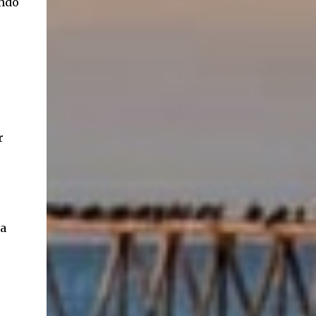
ondo
ancestros que llegaron a integrar la inmensa
masa de inmigrantes que ar...
r
za