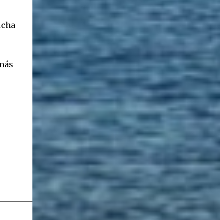
ucha
emás