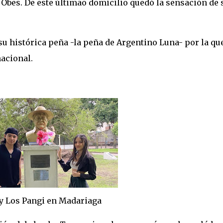
y Obes. De este últimao domicilio quedó la sensación de 
su histórica peña -la peña de Argentino Luna- por la qu
nacional.
angi en Madariaga