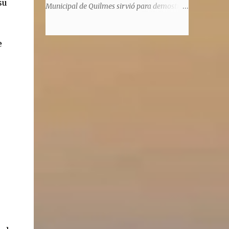
su
significaba de ninguna manera que era ad
Municipal de Quilmes sirvió para demostrar
honorem, es decir, solo por el honor y no
la enorme capacidad de un actor de
remunerativo. Algunos no cobraban
convertirse en un relator de la historia de
estipendio -depende el cargo- pero tenían
e
tantos inmigrantes que llegaron a la
importantísimos beneficios económicos".
Argentina para hacer la América. La
Siguie diciendo Castellano: "Los ...
historia, escrita por el propio protagonista y
Julio Molina -a la sazón director de la
pieza-, va contando la vida del Galego, que
llegó al país y que trabajando fue quemando
etapas, esforzándose a puro pulmón. Pero
también está lo vivido en su España natal,
con el tema de la guerra civil que sufrió la
familia y tuvo la grieta que instaló el
generalisimo Franco con una enorme cuota
de torturas, persecución, secuestros,
prisiones. El dolor vivido en carne propia y
trasladado a la piel, para contar todo lo
padecido. El relato tiene morriña, saudades,
el canto a Galicia, tierra de los padres y