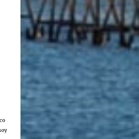
.
nco
soy