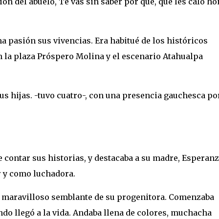
n del abuelo, Te vas sin saber por qué, que les caló h
 pasión sus vivencias. Era habitué de los históricos
n la plaza Próspero Molina y el escenario Atahualpa
us hijas. -tuvo cuatro-, con una presencia gauchesca po
contar sus historias, y destacaba a su madre, Esperan
 y como luchadora.
n maravilloso semblante de su progenitora. Comenzaba
do llegó a la vida. Andaba llena de colores, muchacha