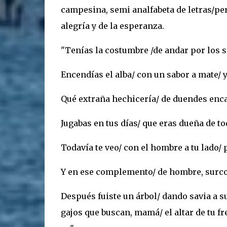
campesina, semi analfabeta de letras/per
alegría y de la esperanza.
"Tenías la costumbre /de andar por los s
Encendías el alba/ con un sabor a mate/ y
Qué extraña hechicería/ de duendes enca
Jugabas en tus días/ que eras dueña de t
Todavía te veo/ con el hombre a tu lado/ p
Y en ese complemento/ de hombre, surco y
Después fuiste un árbol/ dando savia a sus
gajos que buscan, mamá/ el altar de tu f