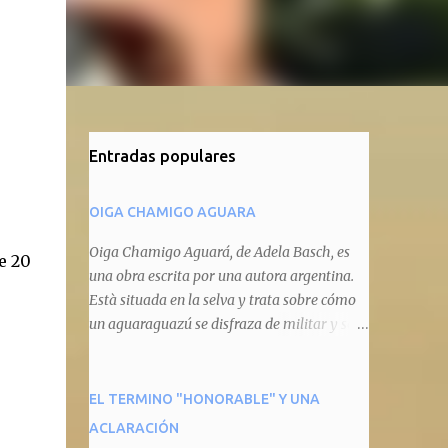
Entradas populares
OIGA CHAMIGO AGUARA
Oiga Chamigo Aguará, de Adela Basch, es
e 20
una obra escrita por una autora argentina.
Està situada en la selva y trata sobre cómo
un aguaraguazú se disfraza de militar y se
autoproclama recaudador de impuestos
camineros, cobrándole peaje a cualquier
animal que pretenda circular por ahí. En
EL TERMINO "HONORABLE" Y UNA
primera instancia aparece Teteu, el tero,
ACLARACIÓN
quien cede a pagar dicho impuesto por el