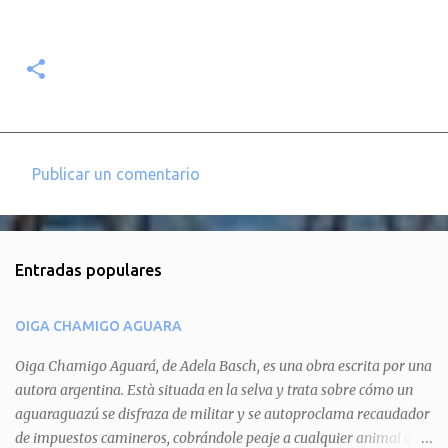
Publicar un comentario
C
o
m
Entradas populares
e
n
OIGA CHAMIGO AGUARA
t
a
Oiga Chamigo Aguará, de Adela Basch, es una obra escrita por una
autora argentina. Està situada en la selva y trata sobre cómo un
r
aguaraguazú se disfraza de militar y se autoproclama recaudador
i
de impuestos camineros, cobrándole peaje a cualquier animal que