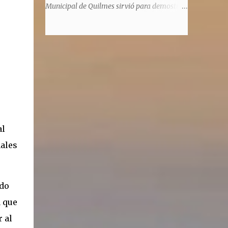
significaba de ninguna manera que era ad
Municipal de Quilmes sirvió para demostrar
honorem, es decir, solo por el honor y no
la enorme capacidad de un actor de
remunerativo. Algunos no cobraban
convertirse en un relator de la historia de
estipendio -depende el cargo- pero tenían
tantos inmigrantes que llegaron a la
importantísimos beneficios económicos".
Argentina para hacer la América. La
Siguie diciendo Castellano: "Los ...
historia, escrita por el propio protagonista y
Julio Molina -a la sazón director de la
pieza-, va contando la vida del Galego, que
llegó al país y que trabajando fue quemando
etapas, esforzándose a puro pulmón. Pero
al
también está lo vivido en su España natal,
con el tema de la guerra civil que sufrió la
nales
familia y tuvo la grieta que instaló el
generalisimo Franco con una enorme cuota
de torturas, persecución, secuestros,
ndo
prisiones. El dolor vivido en carne propia y
a que
trasladado a la piel, para contar todo lo
padecido. El relato tiene morriña, saudades,
 al
el canto a Galicia, tierra de los padres y