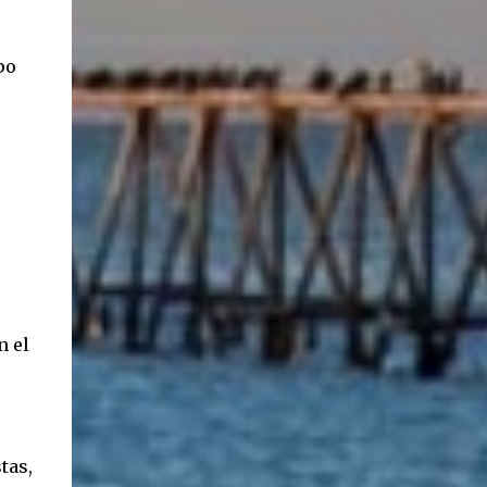
ancestros que llegaron a integrar la inmensa
masa de inmigrantes que ar...
po
n el
tas,