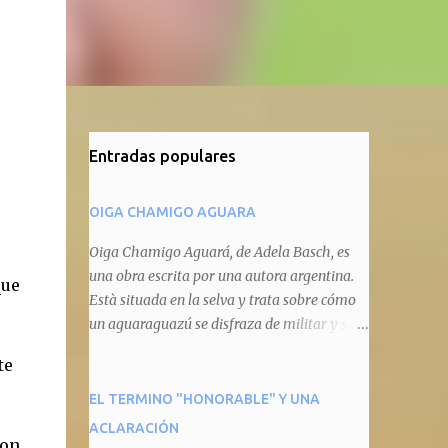
Entradas populares
OIGA CHAMIGO AGUARA
Oiga Chamigo Aguará, de Adela Basch, es
una obra escrita por una autora argentina.
que
Està situada en la selva y trata sobre cómo
un aguaraguazú se disfraza de militar y se
autoproclama recaudador de impuestos
te
camineros, cobrándole peaje a cualquier
animal que pretenda circular por ahí. En
EL TERMINO "HONORABLE" Y UNA
primera instancia aparece Teteu, el tero,
ACLARACIÓN
con
quien cede a pagar dicho impuesto por el