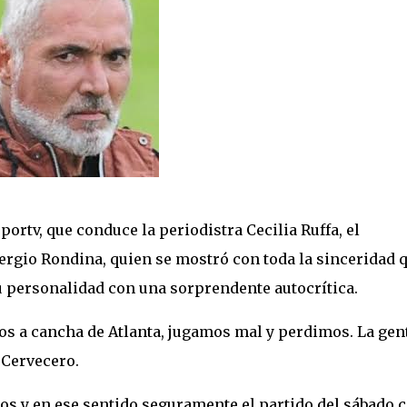
ortv, que conduce la periodistra Cecilia Ruffa, el
Sergio Rondina, quien se mostró con toda la sinceridad 
 su personalidad con una sorprendente autocrítica.
s a cancha de Atlanta, jugamos mal y perdimos. La gen
 Cervecero.
dos y en ese sentido seguramente el partido del sábado 