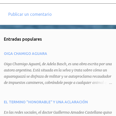
Publicar un comentario
C
o
m
Entradas populares
e
n
OIGA CHAMIGO AGUARA
t
a
Oiga Chamigo Aguará, de Adela Basch, es una obra escrita por una
autora argentina. Està situada en la selva y trata sobre cómo un
r
aguaraguazú se disfraza de militar y se autoproclama recaudador
i
de impuestos camineros, cobrándole peaje a cualquier animal que
o
pretenda circular por ahí. En primera instancia aparece Teteu, el
s
tero, quien cede a pagar dicho impuesto por el miedo que el
aguará le provoca. De igual manera pasa con Tatú, el armadillo.
EL TERMINO "HONORABLE" Y UNA ACLARACIÓN
Pero el tercer personaje, Mboí, la víbora, logra burlar la autoridad
En las redes sociales, el doctor Guillermo Amadeo Castellano quiso
del aguará y pasa sin pagar. Por último, Tui, la cotorra, deja