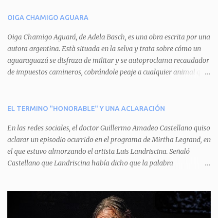
n
OIGA CHAMIGO AGUARA
t
a
Oiga Chamigo Aguará, de Adela Basch, es una obra escrita por una
autora argentina. Està situada en la selva y trata sobre cómo un
r
aguaraguazú se disfraza de militar y se autoproclama recaudador
i
de impuestos camineros, cobrándole peaje a cualquier animal que
o
pretenda circular por ahí. En primera instancia aparece Teteu, el
s
tero, quien cede a pagar dicho impuesto por el miedo que el
aguará le provoca. De igual manera pasa con Tatú, el armadillo.
EL TERMINO "HONORABLE" Y UNA ACLARACIÓN
Pero el tercer personaje, Mboí, la víbora, logra burlar la autoridad
En las redes sociales, el doctor Guillermo Amadeo Castellano quiso
del aguará y pasa sin pagar. Por último, Tui, la cotorra, deja
aclarar un episodio ocurrido en el programa de Mirtha Legrand, en
expuesta la mentira del aguará y arenga a los otros tres
el que estuvo almorzando el artista Luis Landriscina. Señaló
personajes a unirse para enfrentarlo. Finalmente, terminan por
Castellano que Landriscina había dicho que la palabra
quitarle el disfraz de militar, y el aguará huye despavorido al verse
"honorable" -por Honorable Cámara de Diputados, Honorable
perdido. La pieza se llevará a escena los sábados 7 y 14 de junio y el
Senado, etcétera- derivaba de ad honorem "porque se prestaba un
domingo 8 a las 17, con el elenco de Baobabs. Sin duda se trata de
servicio a la patria y debía ser sin remuneración". Agrega el letrado
una propuesta muy divertida con canciones en vivo, máscaras, una
que "todos enmudecieron en la mesa, pero por NO SABER.
fabulosa historia y un cla...