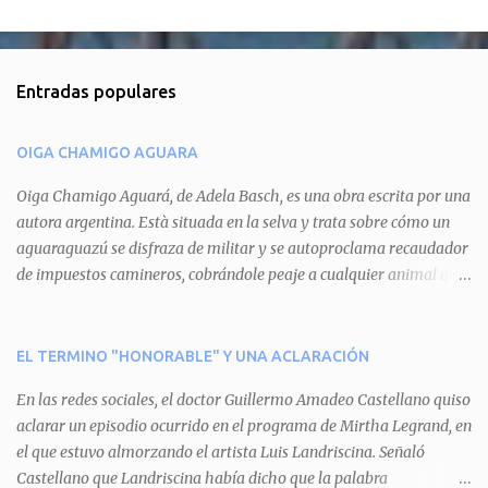
C
o
m
Entradas populares
e
n
OIGA CHAMIGO AGUARA
t
a
Oiga Chamigo Aguará, de Adela Basch, es una obra escrita por una
autora argentina. Està situada en la selva y trata sobre cómo un
r
aguaraguazú se disfraza de militar y se autoproclama recaudador
i
de impuestos camineros, cobrándole peaje a cualquier animal que
o
pretenda circular por ahí. En primera instancia aparece Teteu, el
s
tero, quien cede a pagar dicho impuesto por el miedo que el
aguará le provoca. De igual manera pasa con Tatú, el armadillo.
EL TERMINO "HONORABLE" Y UNA ACLARACIÓN
Pero el tercer personaje, Mboí, la víbora, logra burlar la autoridad
En las redes sociales, el doctor Guillermo Amadeo Castellano quiso
del aguará y pasa sin pagar. Por último, Tui, la cotorra, deja
aclarar un episodio ocurrido en el programa de Mirtha Legrand, en
expuesta la mentira del aguará y arenga a los otros tres
el que estuvo almorzando el artista Luis Landriscina. Señaló
personajes a unirse para enfrentarlo. Finalmente, terminan por
Castellano que Landriscina había dicho que la palabra
quitarle el disfraz de militar, y el aguará huye despavorido al verse