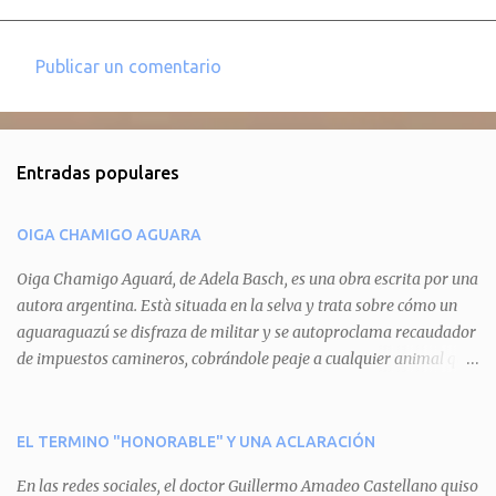
Publicar un comentario
C
o
m
Entradas populares
e
n
OIGA CHAMIGO AGUARA
t
a
Oiga Chamigo Aguará, de Adela Basch, es una obra escrita por una
autora argentina. Està situada en la selva y trata sobre cómo un
r
aguaraguazú se disfraza de militar y se autoproclama recaudador
i
de impuestos camineros, cobrándole peaje a cualquier animal que
o
pretenda circular por ahí. En primera instancia aparece Teteu, el
s
tero, quien cede a pagar dicho impuesto por el miedo que el
aguará le provoca. De igual manera pasa con Tatú, el armadillo.
EL TERMINO "HONORABLE" Y UNA ACLARACIÓN
Pero el tercer personaje, Mboí, la víbora, logra burlar la autoridad
En las redes sociales, el doctor Guillermo Amadeo Castellano quiso
del aguará y pasa sin pagar. Por último, Tui, la cotorra, deja