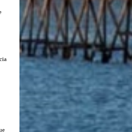
ancestros que llegaron a integrar la inmensa
e
masa de inmigrantes que ar...
cia
ue