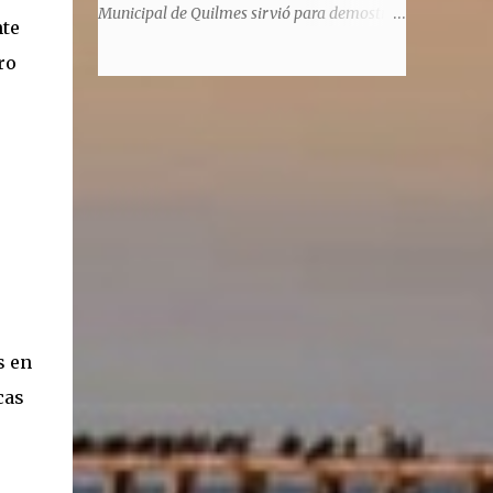
significaba de ninguna manera que era ad
Municipal de Quilmes sirvió para demostrar
nte
honorem, es decir, solo por el honor y no
la enorme capacidad de un actor de
remunerativo. Algunos no cobraban
ro
convertirse en un relator de la historia de
estipendio -depende el cargo- pero tenían
tantos inmigrantes que llegaron a la
importantísimos beneficios económicos".
Argentina para hacer la América. La
Siguie diciendo Castellano: "Los ...
historia, escrita por el propio protagonista y
Julio Molina -a la sazón director de la
pieza-, va contando la vida del Galego, que
llegó al país y que trabajando fue quemando
etapas, esforzándose a puro pulmón. Pero
también está lo vivido en su España natal,
con el tema de la guerra civil que sufrió la
familia y tuvo la grieta que instaló el
generalisimo Franco con una enorme cuota
s en
de torturas, persecución, secuestros,
cas
prisiones. El dolor vivido en carne propia y
trasladado a la piel, para contar todo lo
padecido. El relato tiene morriña, saudades,
el canto a Galicia, tierra de los padres y