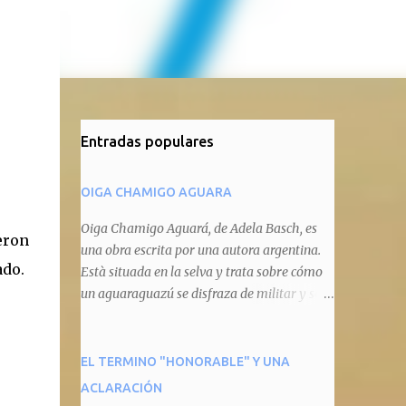
Entradas populares
OIGA CHAMIGO AGUARA
Oiga Chamigo Aguará, de Adela Basch, es
eron
una obra escrita por una autora argentina.
ado.
Està situada en la selva y trata sobre cómo
un aguaraguazú se disfraza de militar y se
autoproclama recaudador de impuestos
camineros, cobrándole peaje a cualquier
animal que pretenda circular por ahí. En
EL TERMINO "HONORABLE" Y UNA
primera instancia aparece Teteu, el tero,
ACLARACIÓN
quien cede a pagar dicho impuesto por el