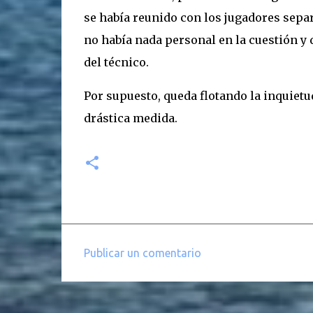
se había reunido con los jugadores separa
no había nada personal en la cuestión y 
del técnico.
Por supuesto, queda flotando la inquietu
drástica medida.
Publicar un comentario
C
o
m