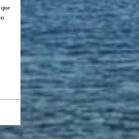
 que
ón