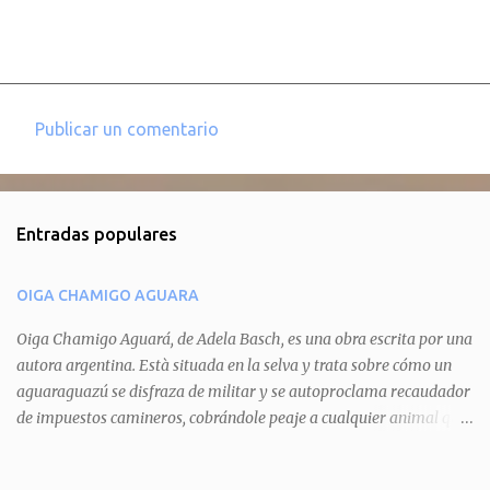
Publicar un comentario
C
o
m
Entradas populares
e
n
OIGA CHAMIGO AGUARA
t
a
Oiga Chamigo Aguará, de Adela Basch, es una obra escrita por una
autora argentina. Està situada en la selva y trata sobre cómo un
r
aguaraguazú se disfraza de militar y se autoproclama recaudador
i
de impuestos camineros, cobrándole peaje a cualquier animal que
o
pretenda circular por ahí. En primera instancia aparece Teteu, el
s
tero, quien cede a pagar dicho impuesto por el miedo que el