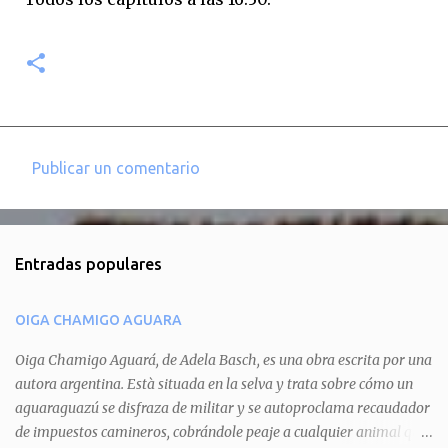
Publicar un comentario
C
o
m
Entradas populares
e
n
OIGA CHAMIGO AGUARA
t
a
Oiga Chamigo Aguará, de Adela Basch, es una obra escrita por una
autora argentina. Està situada en la selva y trata sobre cómo un
r
aguaraguazú se disfraza de militar y se autoproclama recaudador
i
de impuestos camineros, cobrándole peaje a cualquier animal que
o