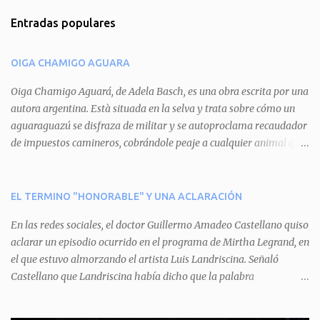
m
Entradas populares
e
n
OIGA CHAMIGO AGUARA
t
a
Oiga Chamigo Aguará, de Adela Basch, es una obra escrita por una
autora argentina. Està situada en la selva y trata sobre cómo un
r
aguaraguazú se disfraza de militar y se autoproclama recaudador
i
de impuestos camineros, cobrándole peaje a cualquier animal que
o
pretenda circular por ahí. En primera instancia aparece Teteu, el
s
tero, quien cede a pagar dicho impuesto por el miedo que el
aguará le provoca. De igual manera pasa con Tatú, el armadillo.
EL TERMINO "HONORABLE" Y UNA ACLARACIÓN
Pero el tercer personaje, Mboí, la víbora, logra burlar la autoridad
En las redes sociales, el doctor Guillermo Amadeo Castellano quiso
del aguará y pasa sin pagar. Por último, Tui, la cotorra, deja
aclarar un episodio ocurrido en el programa de Mirtha Legrand, en
expuesta la mentira del aguará y arenga a los otros tres
el que estuvo almorzando el artista Luis Landriscina. Señaló
personajes a unirse para enfrentarlo. Finalmente, terminan por
Castellano que Landriscina había dicho que la palabra
quitarle el disfraz de militar, y el aguará huye despavorido al verse
"honorable" -por Honorable Cámara de Diputados, Honorable
perdido. La pieza se llevará a escena los sábados 7 y 14 de junio y el
Senado, etcétera- derivaba de ad honorem "porque se prestaba un
domingo 8 a las 17, con el elenco de Baobabs. Sin duda se trata de