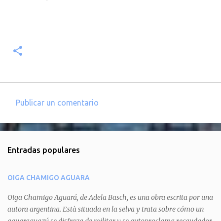
Publicar un comentario
C
o
m
Entradas populares
e
n
OIGA CHAMIGO AGUARA
t
a
Oiga Chamigo Aguará, de Adela Basch, es una obra escrita por una
autora argentina. Està situada en la selva y trata sobre cómo un
r