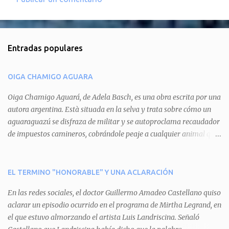
C
o
m
Entradas populares
e
n
OIGA CHAMIGO AGUARA
t
a
Oiga Chamigo Aguará, de Adela Basch, es una obra escrita por una
autora argentina. Està situada en la selva y trata sobre cómo un
r
aguaraguazú se disfraza de militar y se autoproclama recaudador
i
de impuestos camineros, cobrándole peaje a cualquier animal que
o
pretenda circular por ahí. En primera instancia aparece Teteu, el
s
tero, quien cede a pagar dicho impuesto por el miedo que el
aguará le provoca. De igual manera pasa con Tatú, el armadillo.
EL TERMINO "HONORABLE" Y UNA ACLARACIÓN
Pero el tercer personaje, Mboí, la víbora, logra burlar la autoridad
En las redes sociales, el doctor Guillermo Amadeo Castellano quiso
del aguará y pasa sin pagar. Por último, Tui, la cotorra, deja
aclarar un episodio ocurrido en el programa de Mirtha Legrand, en
expuesta la mentira del aguará y arenga a los otros tres
el que estuvo almorzando el artista Luis Landriscina. Señaló
personajes a unirse para enfrentarlo. Finalmente, terminan por