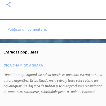
Publicar un comentario
C
o
m
Entradas populares
e
n
OIGA CHAMIGO AGUARA
t
a
Oiga Chamigo Aguará, de Adela Basch, es una obra escrita por una
autora argentina. Està situada en la selva y trata sobre cómo un
r
aguaraguazú se disfraza de militar y se autoproclama recaudador
i
de impuestos camineros, cobrándole peaje a cualquier animal que
o
pretenda circular por ahí. En primera instancia aparece Teteu, el
s
tero, quien cede a pagar dicho impuesto por el miedo que el