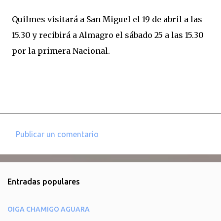
Quilmes visitará a San Miguel el 19 de abril a las
15.30 y recibirá a Almagro el sábado 25 a las 15.30
por la primera Nacional.
Publicar un comentario
C
o
m
Entradas populares
e
n
OIGA CHAMIGO AGUARA
t