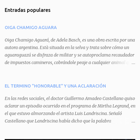
m
Entradas populares
e
n
OIGA CHAMIGO AGUARA
t
a
Oiga Chamigo Aguará, de Adela Basch, es una obra escrita por una
autora argentina. Està situada en la selva y trata sobre cómo un
r
aguaraguazú se disfraza de militar y se autoproclama recaudador
i
de impuestos camineros, cobrándole peaje a cualquier animal que
o
pretenda circular por ahí. En primera instancia aparece Teteu, el
s
tero, quien cede a pagar dicho impuesto por el miedo que el
aguará le provoca. De igual manera pasa con Tatú, el armadillo.
EL TERMINO "HONORABLE" Y UNA ACLARACIÓN
Pero el tercer personaje, Mboí, la víbora, logra burlar la autoridad
En las redes sociales, el doctor Guillermo Amadeo Castellano quiso
del aguará y pasa sin pagar. Por último, Tui, la cotorra, deja
aclarar un episodio ocurrido en el programa de Mirtha Legrand, en
expuesta la mentira del aguará y arenga a los otros tres
el que estuvo almorzando el artista Luis Landriscina. Señaló
personajes a unirse para enfrentarlo. Finalmente, terminan por
Castellano que Landriscina había dicho que la palabra
quitarle el disfraz de militar, y el aguará huye despavorido al verse
"honorable" -por Honorable Cámara de Diputados, Honorable
perdido. La pieza se llevará a escena los sábados 7 y 14 de junio y el
Senado, etcétera- derivaba de ad honorem "porque se prestaba un
domingo 8 a las 17, con el elenco de Baobabs. Sin duda se trata de