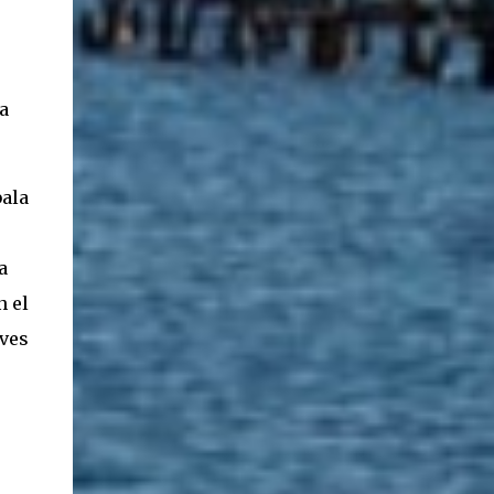
a
bala
a
n el
eves