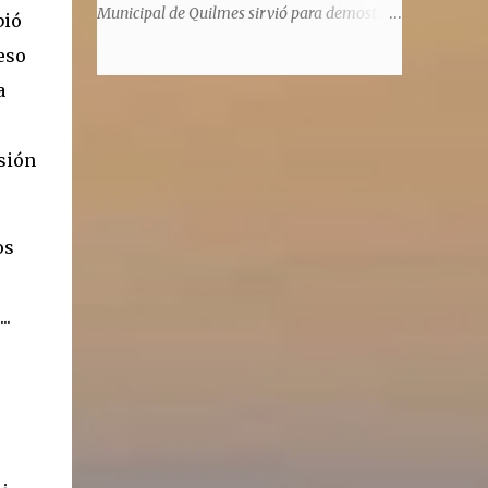
significaba de ninguna manera que era ad
Municipal de Quilmes sirvió para demostrar
bió
honorem, es decir, solo por el honor y no
la enorme capacidad de un actor de
eso
remunerativo. Algunos no cobraban
convertirse en un relator de la historia de
estipendio -depende el cargo- pero tenían
a
tantos inmigrantes que llegaron a la
importantísimos beneficios económicos".
Argentina para hacer la América. La
Siguie diciendo Castellano: "Los ...
historia, escrita por el propio protagonista y
sión
Julio Molina -a la sazón director de la
pieza-, va contando la vida del Galego, que
llegó al país y que trabajando fue quemando
os
etapas, esforzándose a puro pulmón. Pero
también está lo vivido en su España natal,
con el tema de la guerra civil que sufrió la
..
familia y tuvo la grieta que instaló el
generalisimo Franco con una enorme cuota
de torturas, persecución, secuestros,
prisiones. El dolor vivido en carne propia y
trasladado a la piel, para contar todo lo
padecido. El relato tiene morriña, saudades,
el canto a Galicia, tierra de los padres y