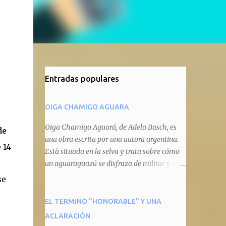
Entradas populares
OIGA CHAMIGO AGUARA
Oiga Chamigo Aguará, de Adela Basch, es
de
una obra escrita por una autora argentina.
 14
Està situada en la selva y trata sobre cómo
un aguaraguazú se disfraza de militar y se
autoproclama recaudador de impuestos
se
camineros, cobrándole peaje a cualquier
animal que pretenda circular por ahí. En
EL TERMINO "HONORABLE" Y UNA
primera instancia aparece Teteu, el tero,
ACLARACIÓN
quien cede a pagar dicho impuesto por el