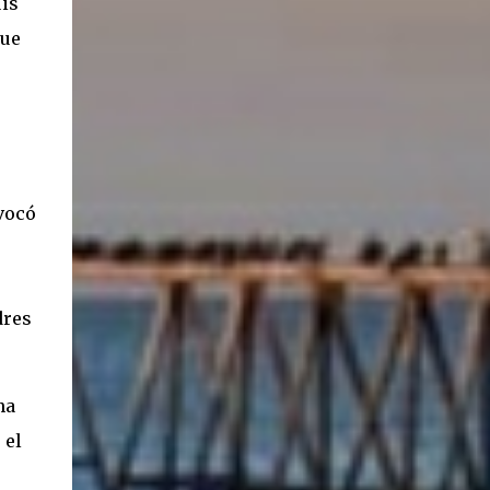
is
ancestros que llegaron a integrar la inmensa
que
masa de inmigrantes que ar...
ovocó
dres
na
 el