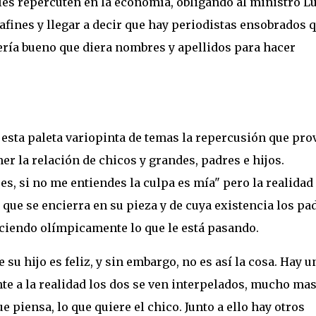
les repercuten en la economía, obligando al ministro Lu
afines y llegar a decir que hay periodistas ensobrados 
sería bueno que diera nombres y apellidos para hacer
n esta paleta variopinta de temas la repercusión que pr
er la relación de chicos y grandes, padres e hijos.
es, si no me entiendes la culpa es mía" pero la realidad
 que se encierra en su pieza y de cuya existencia los pa
ciendo olímpicamente lo que le está pasando.
e su hijo es feliz, y sin embargo, no es así la cosa. Hay u
te a la realidad los dos se ven interpelados, mucho mas
e piensa, lo que quiere el chico. Junto a ello hay otros