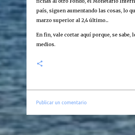
fichas al otro Fondo, el Monetario Intern
país, siguen aumentando las cosas, lo q
marzo superior al 2,4 último...
En fin, vale cortar aquí porque, se sabe,
medios.
Publicar un comentario
C
o
m
e