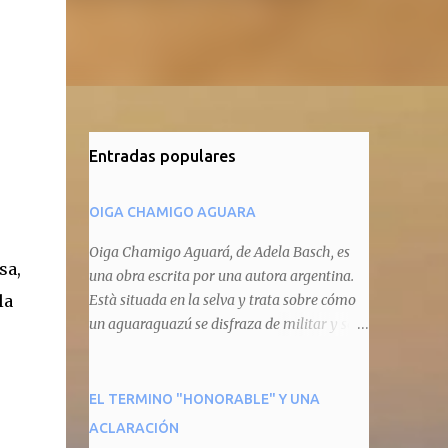
Entradas populares
OIGA CHAMIGO AGUARA
Oiga Chamigo Aguará, de Adela Basch, es
sa,
una obra escrita por una autora argentina.
la
Està situada en la selva y trata sobre cómo
un aguaraguazú se disfraza de militar y se
autoproclama recaudador de impuestos
camineros, cobrándole peaje a cualquier
animal que pretenda circular por ahí. En
EL TERMINO "HONORABLE" Y UNA
primera instancia aparece Teteu, el tero,
ACLARACIÓN
quien cede a pagar dicho impuesto por el