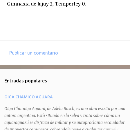
Gimnasia de Jujuy 2, Temperley 0.
Publicar un comentario
C
o
m
Entradas populares
e
n
OIGA CHAMIGO AGUARA
t
a
Oiga Chamigo Aguará, de Adela Basch, es una obra escrita por una
autora argentina. Està situada en la selva y trata sobre cómo un
r
aguaraguazú se disfraza de militar y se autoproclama recaudador
i
de impuestos camineros, cobrándole peaje a cualquier animal que