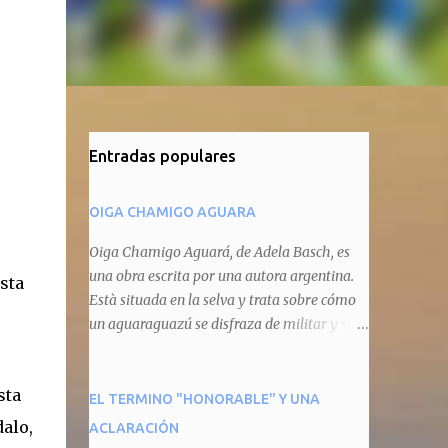
Entradas populares
OIGA CHAMIGO AGUARA
Oiga Chamigo Aguará, de Adela Basch, es
una obra escrita por una autora argentina.
sta
Està situada en la selva y trata sobre cómo
un aguaraguazú se disfraza de militar y se
autoproclama recaudador de impuestos
camineros, cobrándole peaje a cualquier
sta
animal que pretenda circular por ahí. En
EL TERMINO "HONORABLE" Y UNA
primera instancia aparece Teteu, el tero,
dalo,
ACLARACIÓN
quien cede a pagar dicho impuesto por el