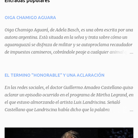
Entradas populares
e
n
OIGA CHAMIGO AGUARA
t
a
Oiga Chamigo Aguará, de Adela Basch, es una obra escrita por una
autora argentina. Està situada en la selva y trata sobre cómo un
r
aguaraguazú se disfraza de militar y se autoproclama recaudador
i
de impuestos camineros, cobrándole peaje a cualquier animal que
o
pretenda circular por ahí. En primera instancia aparece Teteu, el
s
tero, quien cede a pagar dicho impuesto por el miedo que el
aguará le provoca. De igual manera pasa con Tatú, el armadillo.
EL TERMINO "HONORABLE" Y UNA ACLARACIÓN
Pero el tercer personaje, Mboí, la víbora, logra burlar la autoridad
En las redes sociales, el doctor Guillermo Amadeo Castellano quiso
del aguará y pasa sin pagar. Por último, Tui, la cotorra, deja
aclarar un episodio ocurrido en el programa de Mirtha Legrand, en
expuesta la mentira del aguará y arenga a los otros tres
el que estuvo almorzando el artista Luis Landriscina. Señaló
personajes a unirse para enfrentarlo. Finalmente, terminan por
Castellano que Landriscina había dicho que la palabra
quitarle el disfraz de militar, y el aguará huye despavorido al verse
"honorable" -por Honorable Cámara de Diputados, Honorable
perdido. La pieza se llevará a escena los sábados 7 y 14 de junio y el
Senado, etcétera- derivaba de ad honorem "porque se prestaba un
domingo 8 a las 17, con el elenco de Baobabs. Sin duda se trata de
servicio a la patria y debía ser sin remuneración". Agrega el letrado
una propuesta muy divertida con canciones en vivo, máscaras, una