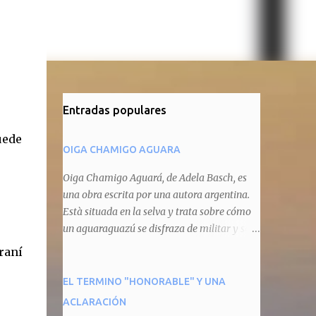
Entradas populares
uede
OIGA CHAMIGO AGUARA
Oiga Chamigo Aguará, de Adela Basch, es
una obra escrita por una autora argentina.
Està situada en la selva y trata sobre cómo
un aguaraguazú se disfraza de militar y se
autoproclama recaudador de impuestos
raní
camineros, cobrándole peaje a cualquier
animal que pretenda circular por ahí. En
EL TERMINO "HONORABLE" Y UNA
primera instancia aparece Teteu, el tero,
ACLARACIÓN
quien cede a pagar dicho impuesto por el