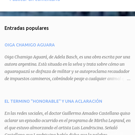
C
o
m
Entradas populares
e
n
OIGA CHAMIGO AGUARA
t
a
Oiga Chamigo Aguará, de Adela Basch, es una obra escrita por una
autora argentina. Està situada en la selva y trata sobre cómo un
r
aguaraguazú se disfraza de militar y se autoproclama recaudador
i
de impuestos camineros, cobrándole peaje a cualquier animal que
o
pretenda circular por ahí. En primera instancia aparece Teteu, el
s
tero, quien cede a pagar dicho impuesto por el miedo que el
aguará le provoca. De igual manera pasa con Tatú, el armadillo.
EL TERMINO "HONORABLE" Y UNA ACLARACIÓN
Pero el tercer personaje, Mboí, la víbora, logra burlar la autoridad
En las redes sociales, el doctor Guillermo Amadeo Castellano quiso
del aguará y pasa sin pagar. Por último, Tui, la cotorra, deja
aclarar un episodio ocurrido en el programa de Mirtha Legrand, en
expuesta la mentira del aguará y arenga a los otros tres
el que estuvo almorzando el artista Luis Landriscina. Señaló
personajes a unirse para enfrentarlo. Finalmente, terminan por