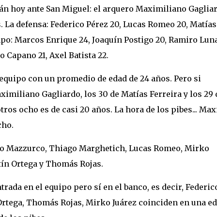
rán hoy ante San Miguel: el arquero Maximiliano Gaglia
. La defensa: Federico Pérez 20, Lucas Romeo 20, Matías
mpo: Marcos Enrique 24, Joaquín Postigo 20, Ramiro Luna
o Capano 21, Axel Batista 22.
 equipo con un promedio de edad de 24 años. Pero si
imiliano Gagliardo, los 30 de Matías Ferreira y los 29 
ros ocho es de casi 20 años. La hora de los pibes... Max
cho.
co Mazzurco, Thiago Marghetich, Lucas Romeo, Mirko
stín Ortega y Thomás Rojas.
trada en el equipo pero sí en el banco, es decir, Federic
rtega, Thomás Rojas, Mirko Juárez coinciden en una e