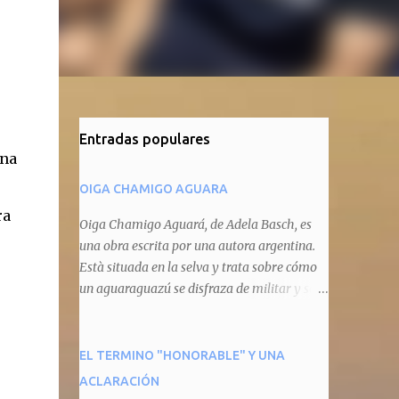
Entradas populares
rna
OIGA CHAMIGO AGUARA
ra
Oiga Chamigo Aguará, de Adela Basch, es
una obra escrita por una autora argentina.
Està situada en la selva y trata sobre cómo
un aguaraguazú se disfraza de militar y se
autoproclama recaudador de impuestos
camineros, cobrándole peaje a cualquier
animal que pretenda circular por ahí. En
EL TERMINO "HONORABLE" Y UNA
primera instancia aparece Teteu, el tero,
ACLARACIÓN
quien cede a pagar dicho impuesto por el