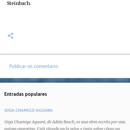
Steinbach.
Publicar un comentario
C
o
m
Entradas populares
e
n
OIGA CHAMIGO AGUARA
t
a
Oiga Chamigo Aguará, de Adela Basch, es una obra escrita por una
autora argentina. Està situada en la selva y trata sobre cómo un
r