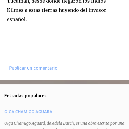
Tucumán, desde donde llegaron los indios
Kilmes a estas tierras huyendo del invasor
español.
Publicar un comentario
C
o
m
Entradas populares
e
n
OIGA CHAMIGO AGUARA
t
a
Oiga Chamigo Aguará, de Adela Basch, es una obra escrita por una