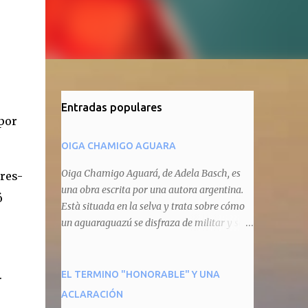
Entradas populares
por
OIGA CHAMIGO AGUARA
Oiga Chamigo Aguará, de Adela Basch, es
res-
una obra escrita por una autora argentina.
ó
Està situada en la selva y trata sobre cómo
un aguaraguazú se disfraza de militar y se
autoproclama recaudador de impuestos
camineros, cobrándole peaje a cualquier
animal que pretenda circular por ahí. En
.
EL TERMINO "HONORABLE" Y UNA
primera instancia aparece Teteu, el tero,
ACLARACIÓN
quien cede a pagar dicho impuesto por el