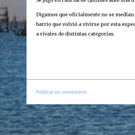
Se jugó en cancha de Quilmes ante una m
Digamos que oficialmente no se medían Ta
barrio que volvió a vivirse por esta espe
a rivales de distintas categorías.
Publicar un comentario
C
o
m
e
n