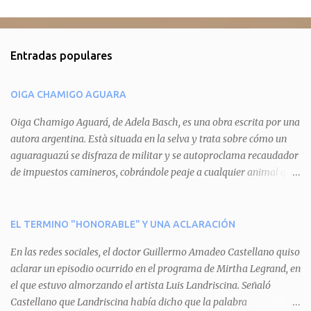
C
o
m
Entradas populares
e
n
OIGA CHAMIGO AGUARA
t
a
Oiga Chamigo Aguará, de Adela Basch, es una obra escrita por una
autora argentina. Està situada en la selva y trata sobre cómo un
r
aguaraguazú se disfraza de militar y se autoproclama recaudador
i
de impuestos camineros, cobrándole peaje a cualquier animal que
o
pretenda circular por ahí. En primera instancia aparece Teteu, el
s
tero, quien cede a pagar dicho impuesto por el miedo que el
aguará le provoca. De igual manera pasa con Tatú, el armadillo.
EL TERMINO "HONORABLE" Y UNA ACLARACIÓN
Pero el tercer personaje, Mboí, la víbora, logra burlar la autoridad
En las redes sociales, el doctor Guillermo Amadeo Castellano quiso
del aguará y pasa sin pagar. Por último, Tui, la cotorra, deja
aclarar un episodio ocurrido en el programa de Mirtha Legrand, en
expuesta la mentira del aguará y arenga a los otros tres
el que estuvo almorzando el artista Luis Landriscina. Señaló
personajes a unirse para enfrentarlo. Finalmente, terminan por
Castellano que Landriscina había dicho que la palabra
quitarle el disfraz de militar, y el aguará huye despavorido al verse