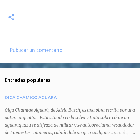
Publicar un comentario
C
o
m
Entradas populares
e
n
OIGA CHAMIGO AGUARA
t
a
Oiga Chamigo Aguará, de Adela Basch, es una obra escrita por una
autora argentina. Està situada en la selva y trata sobre cómo un
r
aguaraguazú se disfraza de militar y se autoproclama recaudador
i
de impuestos camineros, cobrándole peaje a cualquier animal que
o