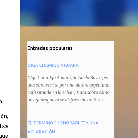
Entradas populares
OIGA CHAMIGO AGUARA
Oiga Chamigo Aguará, de Adela Basch, es
una obra escrita por una autora argentina.
Està situada en la selva y trata sobre cómo
un aguaraguazú se disfraza de militar y se
o.
autoproclama recaudador de impuestos
camineros, cobrándole peaje a cualquier
ión,
animal que pretenda circular por ahí. En
EL TERMINO "HONORABLE" Y UNA
dice
primera instancia aparece Teteu, el tero,
ACLARACIÓN
 que
quien cede a pagar dicho impuesto por el