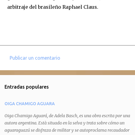
arbitraje del brasileño Raphael Claus.
Publicar un comentario
C
o
m
Entradas populares
e
n
OIGA CHAMIGO AGUARA
t
a
Oiga Chamigo Aguará, de Adela Basch, es una obra escrita por una
autora argentina. Està situada en la selva y trata sobre cómo un
r
aguaraguazú se disfraza de militar y se autoproclama recaudador
i