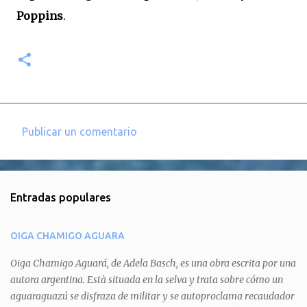
Poppins
.
Publicar un comentario
C
o
m
Entradas populares
e
n
OIGA CHAMIGO AGUARA
t
a
Oiga Chamigo Aguará, de Adela Basch, es una obra escrita por una
autora argentina. Està situada en la selva y trata sobre cómo un
r
aguaraguazú se disfraza de militar y se autoproclama recaudador
i