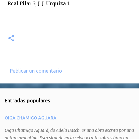
Real Pilar 3, J. J. Urquiza 1.
Publicar un comentario
C
o
m
Entradas populares
e
n
OIGA CHAMIGO AGUARA
t
a
Oiga Chamigo Aguará, de Adela Basch, es una obra escrita por una
autora argentina. Està situada en la selva y trata sobre cómo un
r