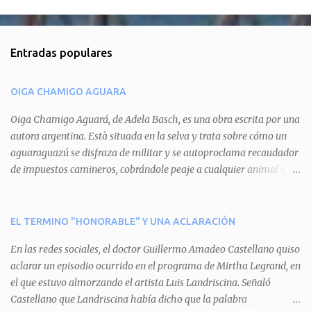
C
o
m
Entradas populares
e
n
OIGA CHAMIGO AGUARA
t
a
Oiga Chamigo Aguará, de Adela Basch, es una obra escrita por una
autora argentina. Està situada en la selva y trata sobre cómo un
r
aguaraguazú se disfraza de militar y se autoproclama recaudador
i
de impuestos camineros, cobrándole peaje a cualquier animal que
o
pretenda circular por ahí. En primera instancia aparece Teteu, el
s
tero, quien cede a pagar dicho impuesto por el miedo que el
aguará le provoca. De igual manera pasa con Tatú, el armadillo.
EL TERMINO "HONORABLE" Y UNA ACLARACIÓN
Pero el tercer personaje, Mboí, la víbora, logra burlar la autoridad
En las redes sociales, el doctor Guillermo Amadeo Castellano quiso
del aguará y pasa sin pagar. Por último, Tui, la cotorra, deja
aclarar un episodio ocurrido en el programa de Mirtha Legrand, en
expuesta la mentira del aguará y arenga a los otros tres
el que estuvo almorzando el artista Luis Landriscina. Señaló
personajes a unirse para enfrentarlo. Finalmente, terminan por
Castellano que Landriscina había dicho que la palabra
quitarle el disfraz de militar, y el aguará huye despavorido al verse