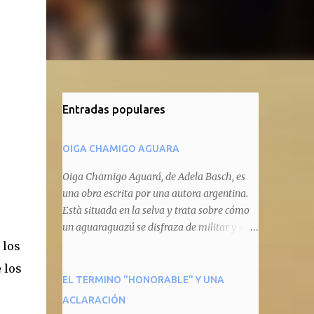
Entradas populares
OIGA CHAMIGO AGUARA
Oiga Chamigo Aguará, de Adela Basch, es
una obra escrita por una autora argentina.
Està situada en la selva y trata sobre cómo
un aguaraguazú se disfraza de militar y se
autoproclama recaudador de impuestos
 los
camineros, cobrándole peaje a cualquier
 los
animal que pretenda circular por ahí. En
EL TERMINO "HONORABLE" Y UNA
primera instancia aparece Teteu, el tero,
ACLARACIÓN
quien cede a pagar dicho impuesto por el