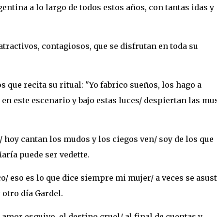
entina a lo largo de todos estos años, con tantas idas y
tractivos, contagiosos, que se disfrutan en toda su
 que recita su ritual: "Yo fabrico sueños, los hago a
en este escenario y bajo estas luces/ despiertan las mu
 hoy cantan los mudos y los ciegos ven/ soy de los que
aría puede ser vedette.
o/ eso es lo que dice siempre mi mujer/ a veces se asus
 otro día Gardel.
el amor esquivo, el destino cruel/ al final de cuentas y