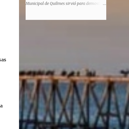
significaba de ninguna manera que era ad
Municipal de Quilmes sirvió para demostrar
honorem, es decir, solo por el honor y no
la enorme capacidad de un actor de
remunerativo. Algunos no cobraban
convertirse en un relator de la historia de
estipendio -depende el cargo- pero tenían
tantos inmigrantes que llegaron a la
importantísimos beneficios económicos".
Argentina para hacer la América. La
Siguie diciendo Castellano: "Los ...
historia, escrita por el propio protagonista y
Julio Molina -a la sazón director de la
pieza-, va contando la vida del Galego, que
llegó al país y que trabajando fue quemando
sas
etapas, esforzándose a puro pulmón. Pero
también está lo vivido en su España natal,
con el tema de la guerra civil que sufrió la
familia y tuvo la grieta que instaló el
generalisimo Franco con una enorme cuota
de torturas, persecución, secuestros,
ta
prisiones. El dolor vivido en carne propia y
trasladado a la piel, para contar todo lo
padecido. El relato tiene morriña, saudades,
el canto a Galicia, tierra de los padres y