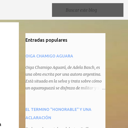
Entradas populares
OIGA CHAMIGO AGUARA
Oiga Chamigo Aguará, de Adela Basch, es
una obra escrita por una autora argentina.
Està situada en la selva y trata sobre cómo
un aguaraguazú se disfraza de militar y se
autoproclama recaudador de impuestos
camineros, cobrándole peaje a cualquier
animal que pretenda circular por ahí. En
EL TERMINO "HONORABLE" Y UNA
primera instancia aparece Teteu, el tero,
ACLARACIÓN
quien cede a pagar dicho impuesto por el
a