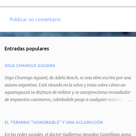
Publicar un comentario
C
o
m
Entradas populares
e
n
OIGA CHAMIGO AGUARA
t
a
Oiga Chamigo Aguará, de Adela Basch, es una obra escrita por una
autora argentina. Està situada en la selva y trata sobre cómo un
r
aguaraguazú se disfraza de militar y se autoproclama recaudador
i
de impuestos camineros, cobrándole peaje a cualquier animal que
o
pretenda circular por ahí. En primera instancia aparece Teteu, el
s
tero, quien cede a pagar dicho impuesto por el miedo que el
aguará le provoca. De igual manera pasa con Tatú, el armadillo.
EL TERMINO "HONORABLE" Y UNA ACLARACIÓN
Pero el tercer personaje, Mboí, la víbora, logra burlar la autoridad
En las redes sociales, el doctor Guillermo Amadeo Castellano quiso