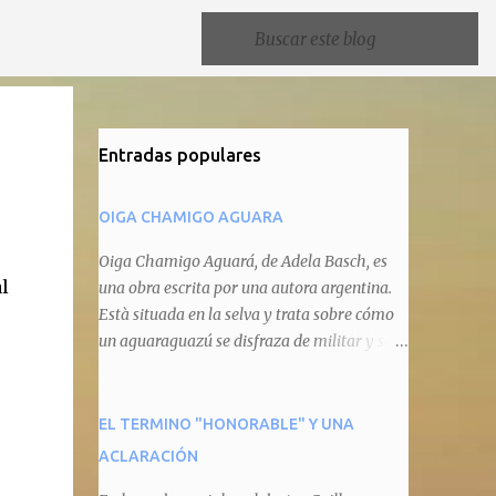
Entradas populares
OIGA CHAMIGO AGUARA
Oiga Chamigo Aguará, de Adela Basch, es
l
una obra escrita por una autora argentina.
Està situada en la selva y trata sobre cómo
un aguaraguazú se disfraza de militar y se
autoproclama recaudador de impuestos
camineros, cobrándole peaje a cualquier
animal que pretenda circular por ahí. En
EL TERMINO "HONORABLE" Y UNA
primera instancia aparece Teteu, el tero,
ACLARACIÓN
quien cede a pagar dicho impuesto por el