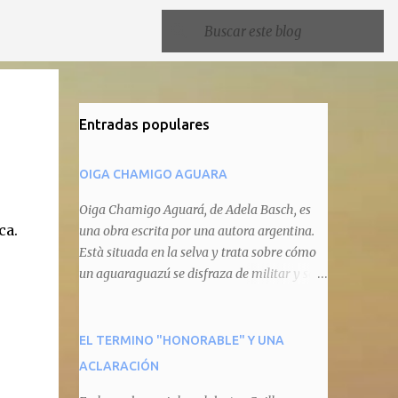
Entradas populares
OIGA CHAMIGO AGUARA
Oiga Chamigo Aguará, de Adela Basch, es
ca.
una obra escrita por una autora argentina.
Està situada en la selva y trata sobre cómo
un aguaraguazú se disfraza de militar y se
autoproclama recaudador de impuestos
camineros, cobrándole peaje a cualquier
animal que pretenda circular por ahí. En
EL TERMINO "HONORABLE" Y UNA
primera instancia aparece Teteu, el tero,
ACLARACIÓN
quien cede a pagar dicho impuesto por el